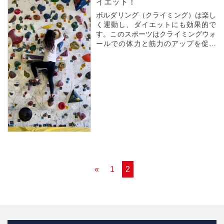
イエット！
ボルダリング（クライミング）は楽し
く運動し、ダイエットにも効果的で
す。このスポーツはクライミングウォ
ールでの体力と筋力のアップを促進
し、全身の筋肉を鍛えます。さらに、
パズルのような要素が組み込まれてお
り、戦略的なアプローチが必要です。
ボルダリングはカロリー消費を促進
し、体重のコントロールに役...
«
1
2