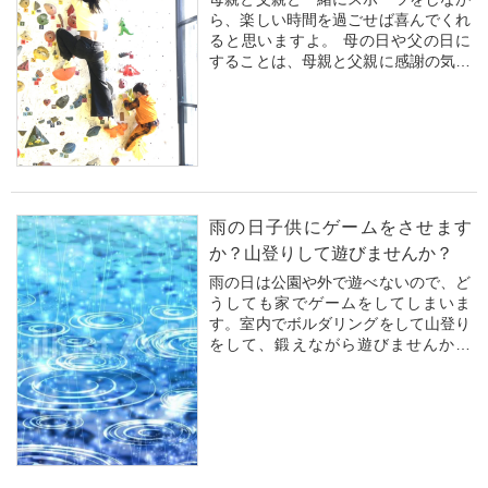
ら、楽しい時間を過ごせば喜んでくれ
ると思いますよ。 母の日や父の日に
することは、母親と父親に感謝の気持
ちを示すことです。手紙を書いたり、
贈り物を選んだり、一緒に過ごす時間
を大切にするのもいいですね。母親や
父親が喜ぶことを考えて行動するとい
いでしょう。
母...
雨の日子供にゲームをさせます
か？山登りして遊びませんか？
雨の日は公園や外で遊べないので、ど
うしても家でゲームをしてしまいま
す。室内でボルダリングをして山登り
をして、鍛えながら遊びませんか？
ボルダリングジムでは、未就学児は入
場できなかったり、簡単なコースしか
なかったりする場合が多いです。当ジ
ムは体幹を鍛えるには3歳からボルダ
リングをする事を...