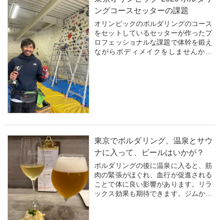
する姿勢を示すことが重要です。共通
ングコースセッターの課題
の興味や活...
オリンピックのボルダリングのコース
をセットしているセッターが作ったプ
ロフェッショナルな課題で体幹を鍛え
ながらボディメイクをしませんか？
ボルダリングコースは、体力、筋力、
バランス感覚、柔軟性などを鍛えるの
に役立ちます。特に上半身の筋力や指
先の力を必要とし、全身の筋肉を使っ
て壁を登るため...
東京でボルダリング、温泉とサウ
ナに入って、ビールはいかが？
ボルダリングの後に温泉に入ると、筋
肉の緊張がほぐれ、血行が促進される
ことで体に良い影響があります。リラ
ックス効果も期待できます。ジムから
歩いて1分、温泉とサウナがありま
す。 ボルダリングにはいくつかの利