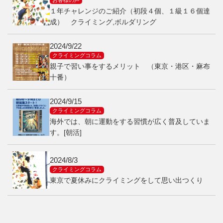
お客様の声
１年チャレンジのご紹介（初段４個、１級１６個達
成） クライミング,ボルダリング
2024/9/22
クライミングコラム
親子で習い事をするメリット （東京・港区・麻布
十番）
2024/9/15
クライミングコラム
海外では、朝に運動をする習慣が広く普及していま
す。[朝活]
2024/8/3
クライミングコラム
東京で夏休みにクライミングをして思い出つくり