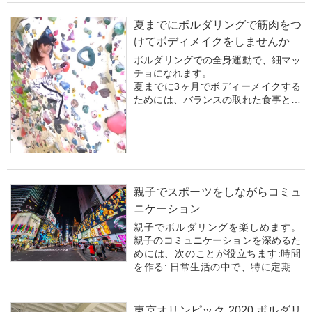
夏までにボルダリングで筋肉をつ
けてボディメイクをしませんか
ボルダリングでの全身運動で、細マッ
チョになれます。
夏までに3ヶ月でボディーメイクする
ためには、バランスの取れた食事と定
期的な運動が重要です。高タンパク
質・低カロリーの食事を心がけ、筋ト
レや有酸素運動を組み合わせたトレー
ニングプランを作成すると効果的で
す。また、十分な睡眠を取り、スト
レ...
親子でスポーツをしながらコミュ
ニケーション
親子でボルダリングを楽しめます。
親子のコミュニケーションを深めるた
めには、次のことが役立ちます:時間
を作る: 日常生活の中で、特に定期的
な時間を取って、お互いに話す時間を
作りましょう。聞く姿勢を示す: 子供
の話に真剣に耳を傾け、理解しようと
東京オリンピック 2020 ボルダリ