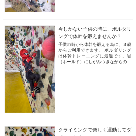
です。また、タンパク質摂取も重要
で、体重1kgあた...
今しかない子供の時に、ボルダリ
ングで体幹を鍛えませんか？
子供の時から体幹を鍛える為に、３歳
からご利用できます。 ボルダリング
は体幹トレーニングに最適です。岩
（ホールド）にしがみつきながらの動
作により、安定性とバランス感覚が向
上し、コア筋群が効果的に鍛えられま
す。複雑な動きと高い集中力が要求さ
れるため、全身の筋力だけでなく、精
神的な強靭さも促...
クライミングで楽しく運動してダ