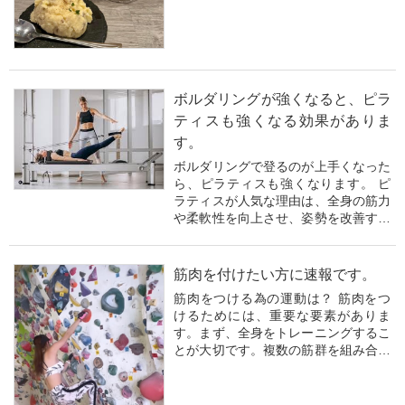
点があります。まず、全身の筋力を均
等に鍛えることができます。特に、腕
や背中、脚の筋肉...
ボルダリングが強くなると、ピラ
ティスも強くなる効果がありま
す。
ボルダリングで登るのが上手くなった
ら、ピラティスも強くなります。 ピ
ラティスが人気な理由は、全身の筋力
や柔軟性を向上させ、姿勢を改善する
効果があるためです。また、低負荷で
効果的なエクササイズが多く、怪我の
リハビリやストレスの軽減にも役立ち
筋肉を付けたい方に速報です。
ます。
筋肉をつける為の運動は？ 筋肉をつ
けるためには、重要な要素がありま
ピラティスをすると、全身の筋力が向
す。まず、全身をトレーニングするこ
上し、柔...
とが大切です。複数の筋群を組み合わ
せたスクワットやデッドリフトなどの
複合運動が有効です。適切な重量で
8〜12回のセットを3回行うと効果的