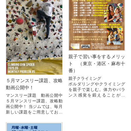
親子で習い事をするメリッ
ト （東京・港区・麻布十
番）
親子クライミング
５月マンスリー課題、攻略
ボルダリングやクライミング
動画公開中！
を親子で楽しむ。体力やバラ
ンス感覚を鍛えることがで
マンスリー課題 動画公開中
き、親子の絆も深まる。
５月マンスリー課題、攻略動
クライミングも親子で楽しむ
画公開中！ 当ジムでは、毎月
のに適した習い事の一つです
新しい課題をご用意しており
し、体力向上にも良いですね...
ます。
5月もバリエーション豊かなマ
ンスリー課題を