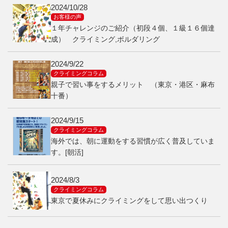
2024/10/28
お客様の声
１年チャレンジのご紹介（初段４個、１級１６個達
成） クライミング,ボルダリング
2024/9/22
クライミングコラム
親子で習い事をするメリット （東京・港区・麻布
十番）
2024/9/15
クライミングコラム
海外では、朝に運動をする習慣が広く普及していま
す。[朝活]
2024/8/3
クライミングコラム
東京で夏休みにクライミングをして思い出つくり