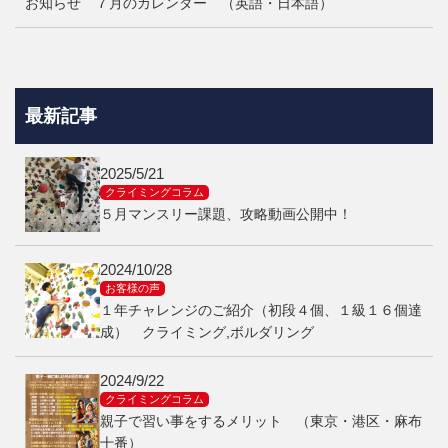
お知らせ ７月のカレンダー （英語・日本語）
最新記事
2025/5/21
クライミングコラム
５月マンスリー課題、攻略動画公開中！
2024/10/28
お客様の声
１年チャレンジのご紹介（初段４個、１級１６個達
成） クライミング,ボルダリング
2024/9/22
クライミングコラム
親子で習い事をするメリット （東京・港区・麻布
十番）