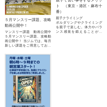
親子で習い事をするメリッ
ト （東京・港区・麻布十
番）
親子クライミング
５月マンスリー課題、攻略
ボルダリングやクライミング
動画公開中！
を親子で楽しむ。体力やバラ
ンス感覚を鍛えることがで
マンスリー課題 動画公開中
き、親子の絆も深まる。
５月マンスリー課題、攻略動
クライミングも親子で楽しむ
画公開中！ 当ジムでは、毎月
のに適した習い事の一つです
新しい課題をご用意しており
し、体力向上にも良いですね...
ます。
5月もバリエーション豊かなマ
ンスリー課題を
当店のセッターが心を込めて
作成し...