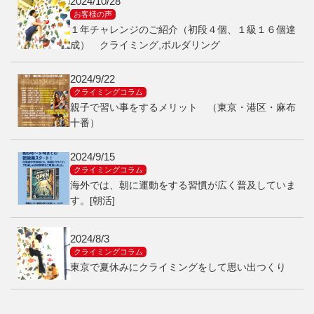
2024/10/28
お客様の声
１年チャレンジのご紹介（初段４個、１級１６個達
成） クライミング,ボルダリング
2024/9/22
クライミングコラム
親子で習い事をするメリット （東京・港区・麻布
十番）
2024/9/15
クライミングコラム
海外では、朝に運動をする習慣が広く普及していま
す。[朝活]
2024/8/3
クライミングコラム
東京で夏休みにクライミングをして思い出つくり