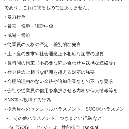
であり、これに限るものではありません。
• 暴力行為
• 暴言・侮辱・誹謗中傷
• 威嚇・脅迫
• 従業員の人格の否定・差別的な発言
• 土下座の要求や社会通念上不相応な謝罪の強要
• 長時間の拘束（不必要な問い合わせや執拗な連絡等）
• 社会通念上相当な範囲を超える対応の強要
• 合理的理由のない金銭や追加作業などの不当な要求
• 会社や従業員の信用を棄損させる内容や個人情報等を
SNS等へ投稿する行為
• 従業員へのセクシャルハラスメント、SOGI※ハラスメン
ト、その他ハラスメント、つきまとい行為 など
※「SOGI」（ソジ）は、性的指向（sexual