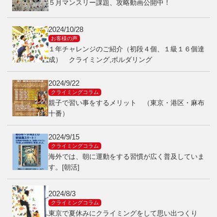
５月マンスリー課題、攻略動画公開中！
2024/10/28
お客様の声
１年チャレンジのご紹介（初段４個、１級１６個達
成） クライミング,ボルダリング
2024/9/22
クライミングコラム
親子で習い事をするメリット （東京・港区・麻布
十番）
2024/9/15
クライミングコラム
海外では、朝に運動をする習慣が広く普及していま
す。[朝活]
2024/8/3
クライミングコラム
東京で夏休みにクライミングをして思い出つくり