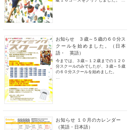
級１６コースをクリアしました。 １
年チャレンジで、初段４コース、１級
１６コース、を達成した感想を聞いて
みました。
■１年間のモチベーションはどんな事
だったのでしょうか？
お知らせ ３歳～５歳の６０分ス
ずーっとできない課...
クールを始めました。（日本
語・ 英語）
今までは、３歳～１２歳までの１２０
分スクールのみでしたが、３歳～５歳
の６０分スクールを始めました。
Until now, we only offered a 120-minu
te school for ages 3 to 12, but we hav
e now started a 60-min...
お知らせ １０月のカレンダー
（英語・日本語）