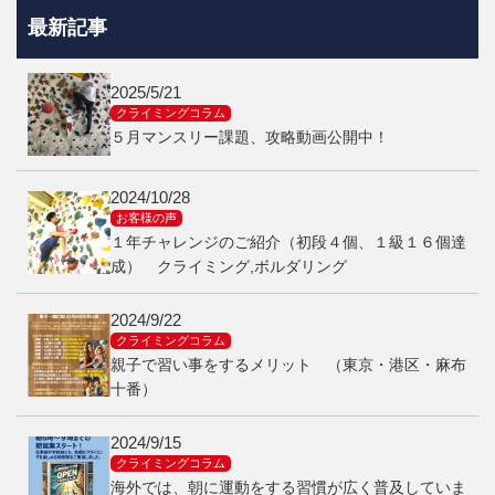
最新記事
2025/5/21
クライミングコラム
５月マンスリー課題、攻略動画公開中！
2024/10/28
お客様の声
１年チャレンジのご紹介（初段４個、１級１６個達
成） クライミング,ボルダリング
2024/9/22
クライミングコラム
親子で習い事をするメリット （東京・港区・麻布
十番）
2024/9/15
クライミングコラム
海外では、朝に運動をする習慣が広く普及していま